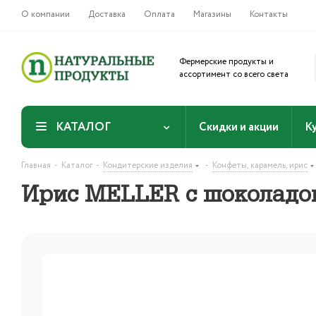
О компании
Доставка
Оплата
Магазины
Контакты
Фермерские продукты и
ассортимент со всего света
КАТАЛОГ
Скидки и акции
К
-
-
-
Главная
Каталог
Кондитерские изделия
Конфеты, карамель, ирис
Ирис MELLER с шоколадом