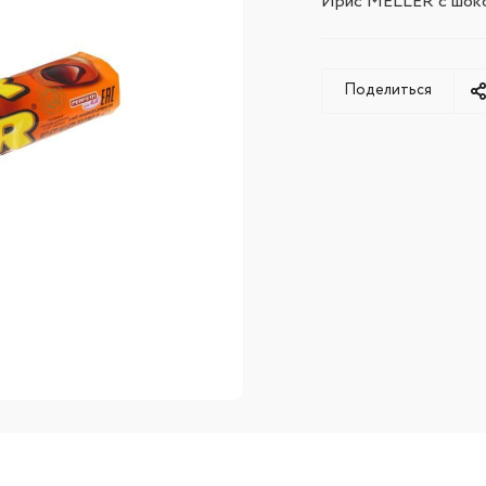
Ирис MELLER с шоко
Поделиться