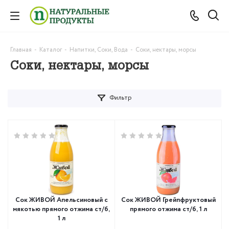
Главная
-
Каталог
-
Напитки, Соки, Вода
-
Соки, нектары, морсы
Соки, нектары, морсы
Фильтр
Сок ЖИВОЙ Апельсиновый с
Сок ЖИВОЙ Грейпфруктовый
мякотью прямого отжима ст/б,
прямого отжима ст/б, 1 л
1 л