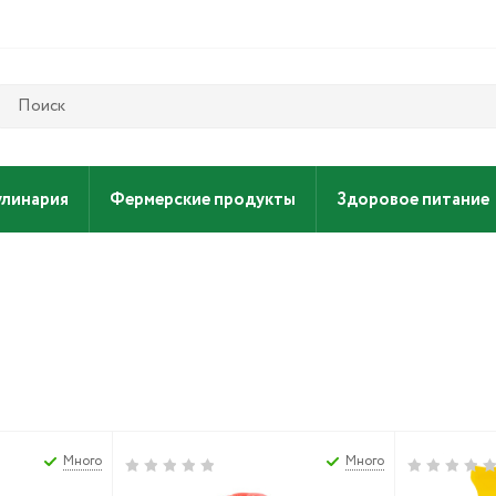
улинария
Фермерские продукты
Здоровое питание
Много
Много