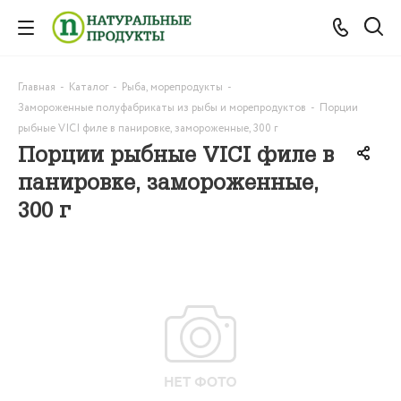
Главная
-
Каталог
-
Рыба, морепродукты
-
Замороженные полуфабрикаты из рыбы и морепродуктов
-
Порции
рыбные VICI филе в панировке, замороженные, 300 г
Порции рыбные VICI филе в
панировке, замороженные,
300 г