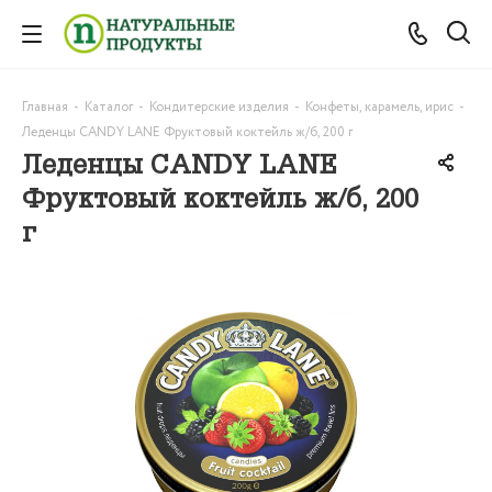
Главная
-
Каталог
-
Кондитерские изделия
-
Конфеты, карамель, ирис
-
Леденцы CANDY LANE Фруктовый коктейль ж/б, 200 г
Леденцы CANDY LANE
Фруктовый коктейль ж/б, 200
г